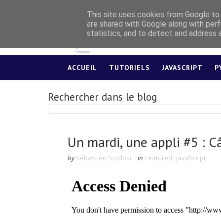
This site uses cookies from Google to d
are shared with Google along with perf
statistics, and to detect and address 
ACCUEIL
TUTORIELS
JAVASCRIPT
P
Rechercher dans le blog
Un mardi, une appli #5 : 
by
Sébastien Szollosi
in
Featured
,
JavaScript