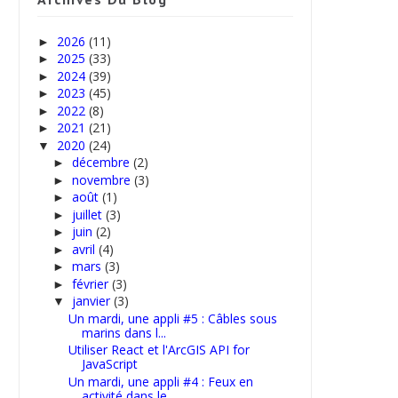
2026
(11)
►
2025
(33)
►
2024
(39)
►
2023
(45)
►
2022
(8)
►
2021
(21)
►
2020
(24)
▼
décembre
(2)
►
novembre
(3)
►
août
(1)
►
juillet
(3)
►
juin
(2)
►
avril
(4)
►
mars
(3)
►
février
(3)
►
janvier
(3)
▼
Un mardi, une appli #5 : Câbles sous
marins dans l...
Utiliser React et l'ArcGIS API for
JavaScript
Un mardi, une appli #4 : Feux en
activité dans le ...