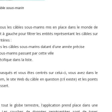
ble
sous-marin
 tous les câbles sous-marins mis en place dans le monde de
 à gauche pour filtrer les entités représentant les câbles sur
itères :
us les câbles sous-marins datant d'une année précise
sous-marins passant par cette ville
ifique dans la liste.
masqués et vous êtes centrés sur celui-ci, vous avez dans le
, le site Web du câble en question (s'il existe)
et les points
ssert.
tout le globe terrestre, l'application prend place dans une
. Les couches de données représentées sont de types