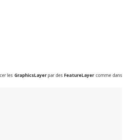
acer les
GraphicsLayer
par des
FeatureLayer
comme dans