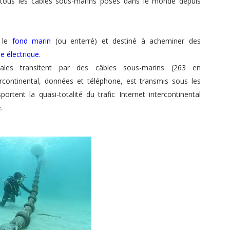
r tous les câbles sous-marins posés dans le monde depuis
r le
fond marin
(ou enterré) et destiné à acheminer des
e électrique
.
ales transitent par des câbles sous-marins (263 en
ercontinental, données et téléphone, est transmis sous les
rtent la quasi-totalité du trafic Internet intercontinental
.