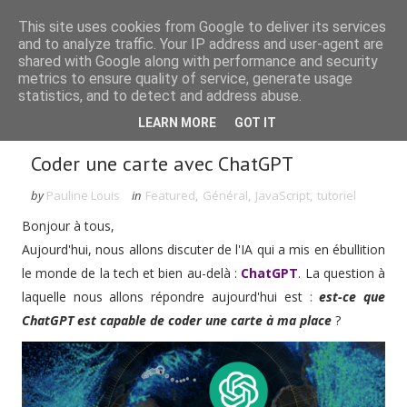
This site uses cookies from Google to deliver its services
and to analyze traffic. Your IP address and user-agent are
shared with Google along with performance and security
metrics to ensure quality of service, generate usage
statistics, and to detect and address abuse.
Rechercher dans le blog
LEARN MORE
GOT IT
Coder une carte avec ChatGPT
by
Pauline Louis
in
Featured
,
Général
,
JavaScript
,
tutoriel
Bonjour à tous,
Aujourd'hui, nous allons discuter de l'IA qui a mis en ébullition
le monde de la tech et bien au-delà :
ChatGPT
. La question à
laquelle nous allons répondre aujourd'hui est :
est-ce que
ChatGPT est capable de coder une carte à ma place
?