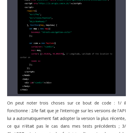
On peut noter trois choses sur ce bout de code : 1/ il
fonctionne : 2/le fait que je l'interroge sur les versions de l'API
lui a automatiquement fait adopter la version la plus récente,
ce qui n'était pas le cas dans mes tests précédents ; 3/