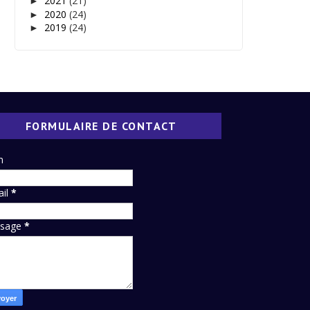
2021
(21)
►
2020
(24)
►
2019
(24)
►
FORMULAIRE DE CONTACT
m
ail
*
sage
*