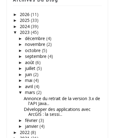
2026
(11)
►
2025
(33)
►
2024
(39)
►
2023
(45)
▼
décembre
(4)
►
novembre
(2)
►
octobre
(5)
►
septembre
(4)
►
août
(6)
►
juillet
(5)
►
juin
(2)
►
mai
(4)
►
avril
(4)
►
mars
(2)
▼
Annonce du retrait de la version 3.x de
l'API Java...
Développer des applications avec
ArcGIS : la sessi...
février
(3)
►
janvier
(4)
►
2022
(8)
►