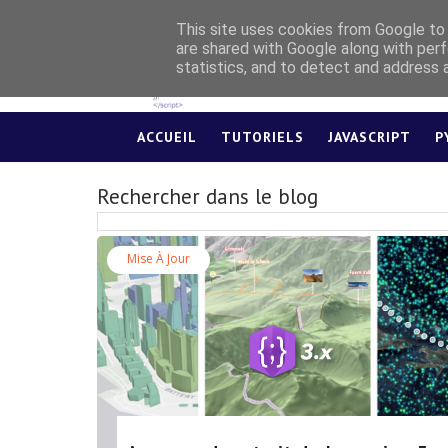
This site uses cookies from Google to d
are shared with Google along with perf
statistics, and to detect and address 
ACCUEIL
TUTORIELS
JAVASCRIPT
P
Rechercher dans le blog
Mise À Jour