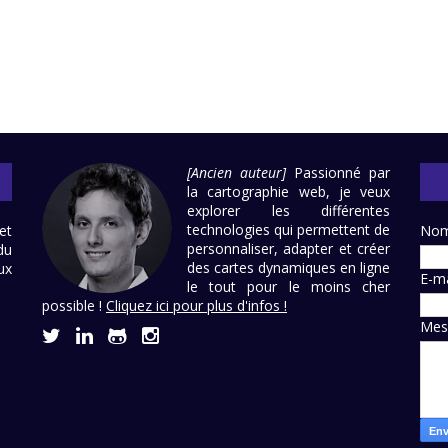
[Ancien auteur]
Passionné par
la cartographie web, je veux
explorer les différentes
technologies qui permettent de
et
No
personnaliser, adapter et créer
du
des cartes dynamiques en ligne
ux
E-m
le tout pour le moins cher
possible !
Cliquez ici pour plus d'infos !
Mes