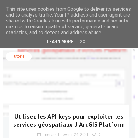
This site uses cookies from Google to deliver its services
and to analyze traffic. Your IP address and user-agent are
shared with Google along with performance and security
metrics to ensure quality of service, generate usage
statistics, and to detect and address abuse.
Rechercher dans le blog
LEARN MORE
GOT IT
Tutoriel
Utilisez les API keys pour exploiter les
services géospatiaux d'ArcGIS Platform
mercredi, février 24, 2021
0