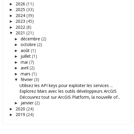
2026
(11)
►
2025
(33)
►
2024
(39)
►
2023
(45)
►
2022
(8)
►
2021
(21)
▼
décembre
(2)
►
octobre
(2)
►
août
(1)
►
juillet
(1)
►
mai
(7)
►
avril
(2)
►
mars
(1)
►
février
(3)
▼
Utilisez les API keys pour exploiter les services ...
Explorez Mars avec les outils développeurs ArcGIS
Découvrez tout sur ArcGIS Platform, la nouvelle of...
janvier
(2)
►
2020
(24)
►
2019
(24)
►