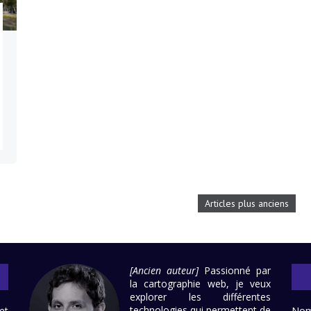
Articles plus anciens
[Ancien auteur]
Passionné par
la cartographie web, je veux
explorer les différentes
technologies qui permettent de
et
No