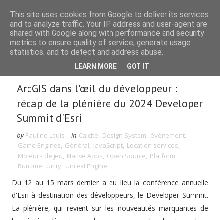
This site uses cookies from Google to deliver its services
and to analyze traffic. Your IP address and user-agent are
shared with Google along with performance and security
metrics to ensure quality of service, generate usage
statistics, and to detect and address abuse.
Rechercher dans le blog
LEARN MORE
GOT IT
ArcGIS dans l'œil du développeur :
récap de la plénière du 2024 Developer
Summit d'Esri
by
Pauline Louis
in
Calcite
,
Design System
,
événement
,
Game Engines
,
Général
,
JavaScript
,
Location services
,
Moteurs de jeu
,
Native Apps
,
Open Source
,
Platform
,
Runtime
,
Unity
,
Unreal Engine
Du 12 au 15 mars dernier a eu lieu la conférence annuelle
d'Esri à destination des développeurs, le Developer Summit.
La plénière, qui revient sur les nouveautés marquantes de