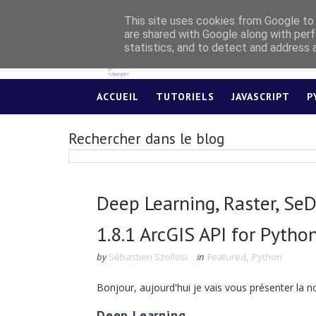
This site uses cookies from Google to d
are shared with Google along with perf
statistics, and to detect and address 
ACCUEIL
TUTORIELS
JAVASCRIPT
P
Rechercher dans le blog
Deep Learning, Raster, SeDF
1.8.1 ArcGIS API for Pytho
by
Sébastien Szollosi
in
Featured
,
Python
Bonjour, aujourd'hui je vais vous présenter la no
Deep Learning