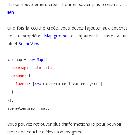
classe nouvellement créée. Pour en savoir plus consultez ce
lien
.
Une fois la couche créée, vous devez l'ajouter aux couches
de la propriété
Map.ground
et ajouter la carte à un
objet
SceneView
.
var
 map = 
new
Map
({

basemap
: 
"satellite"
,

ground
: {

layers
: [
new
 ExaggeratedElevationLayer()]

  }

});

sceneView.map = map;
Vous pouvez retrouver plus d'informations ici pour pouvoir
créer une couche d'élévation exagérée.