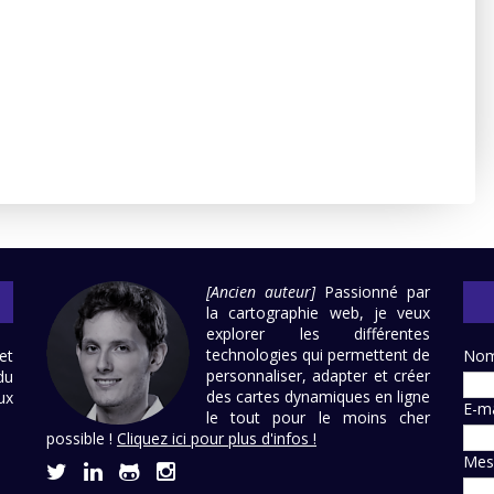
[Ancien auteur]
Passionné par
la cartographie web, je veux
explorer les différentes
technologies qui permettent de
et
No
personnaliser, adapter et créer
du
des cartes dynamiques en ligne
ux
E-m
le tout pour le moins cher
possible !
Cliquez ici pour plus d'infos !
Mes