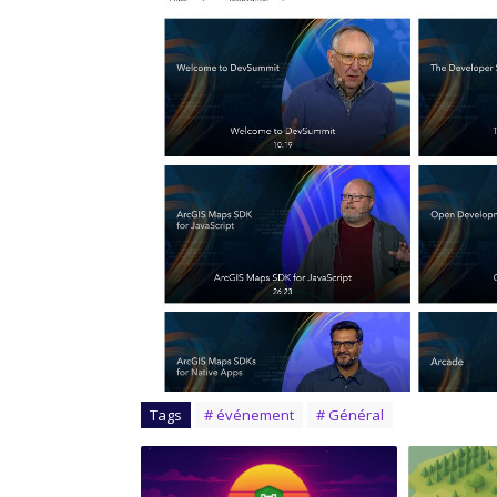
Tags
# événement
# Général