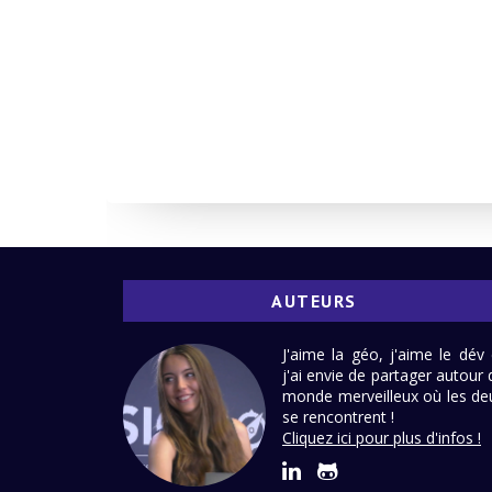
AUTEURS
J'aime la géo, j'aime le dév 
j'ai envie de partager autour 
monde merveilleux où les de
se rencontrent !
Cliquez ici pour plus d'infos !