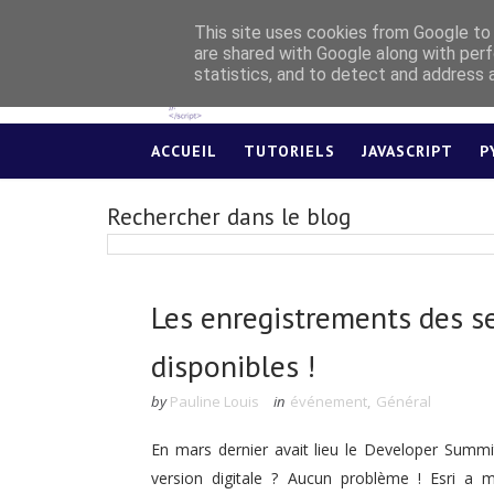
This site uses cookies from Google to d
are shared with Google along with perf
statistics, and to detect and address 
ACCUEIL
TUTORIELS
JAVASCRIPT
P
Rechercher dans le blog
Les enregistrements des 
disponibles !
by
Pauline Louis
in
événement
,
Général
En mars dernier avait lieu le Developer Summi
version digitale ? Aucun problème ! Esri a 