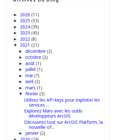
2026
(11)
►
2025
(33)
►
2024
(39)
►
2023
(45)
►
2022
(8)
►
2021
(21)
▼
décembre
(2)
►
octobre
(2)
►
août
(1)
►
juillet
(1)
►
mai
(7)
►
avril
(2)
►
mars
(1)
►
février
(3)
▼
Utilisez les API keys pour exploiter les
services ...
Explorez Mars avec les outils
développeurs ArcGIS
Découvrez tout sur ArcGIS Platform, la
nouvelle of...
janvier
(2)
►
2020
(24)
►