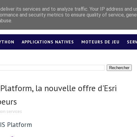
eliver its services and to analyze traffic. Your IP address and 
ormance and security metrics to ensure quality of service, gen
abuse.
YTHON
APPLICATIONS NATIVES
MOTEURS DE JEU
SER
LEXIQUE
Platform, la nouvelle offre d'Esri
peurs
ion services
GIS Platform