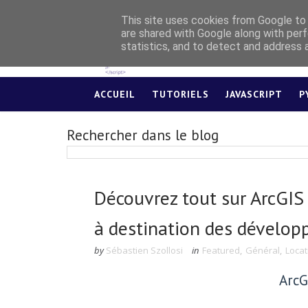
This site uses cookies from Google to d
are shared with Google along with perf
statistics, and to detect and address 
ACCUEIL
TUTORIELS
JAVASCRIPT
P
Rechercher dans le blog
Découvrez tout sur ArcGIS 
à destination des dévelop
by
Sébastien Szollosi
in
Featured
,
Général
,
Locat
Arc