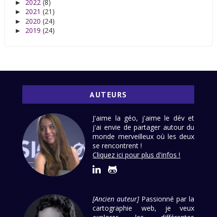
2022
(8)
►
2021
(21)
►
2020
(24)
►
2019
(24)
►
AUTEURS
J'aime la géo, j'aime le dév et
j'ai envie de partager autour du
monde merveilleux où les deux
se rencontrent !
Cliquez ici pour plus d'infos !
[Ancien auteur]
Passionné par la
cartographie web, je veux