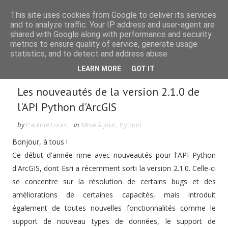
This site uses cookies from Google to deliver its services
and to analyze traffic. Your IP address and user-agent are
shared with Google along with performance and security
metrics to ensure quality of service, generate usage
statistics, and to detect and address abuse.
Rechercher dans le blog
LEARN MORE
GOT IT
Les nouveautés de la version 2.1.0 de
l'API Python d'ArcGIS
by
Pauline Louis
in
Mise à jour
,
Python
Bonjour, à tous !
Ce début d'année rime avec nouveautés pour l'API Python
d'ArcGIS, dont Esri a récemment sorti la version 2.1.0. Celle-ci
se concentre sur la résolution de certains bugs et des
améliorations de certaines capacités, mais introduit
également de toutes nouvelles fonctionnalités comme le
support de nouveau types de données, le support de