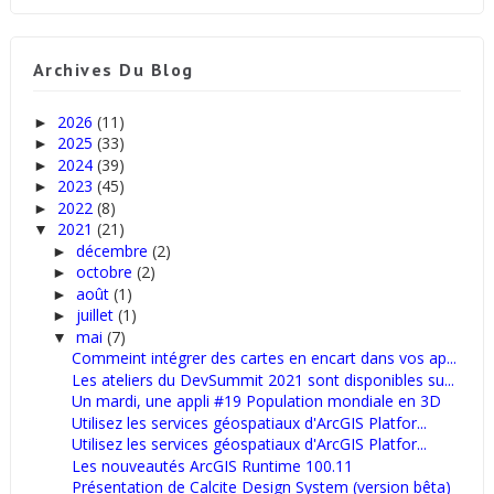
Archives Du Blog
2026
(11)
►
2025
(33)
►
2024
(39)
►
2023
(45)
►
2022
(8)
►
2021
(21)
▼
décembre
(2)
►
octobre
(2)
►
août
(1)
►
juillet
(1)
►
mai
(7)
▼
Commeint intégrer des cartes en encart dans vos ap...
Les ateliers du DevSummit 2021 sont disponibles su...
Un mardi, une appli #19 Population mondiale en 3D
Utilisez les services géospatiaux d'ArcGIS Platfor...
Utilisez les services géospatiaux d'ArcGIS Platfor...
Les nouveautés ArcGIS Runtime 100.11
Présentation de Calcite Design System (version bêta)