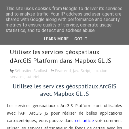
This site uses cookies from Google to deliver its services
and to analyze traffic. Your IP address and user-agent are
shared with Google along with performance and security
metrics to ensure quality of service, generate usage
statistics, and to detect and address abuse.
Rechercher dans le blog
LEARN MORE
GOT IT
Utilisez les services géospatiaux
d'ArcGIS Platform dans Mapbox GL JS
by
Sébastien Szollosi
in
Featured
,
JavaScript
,
Location
services
,
tutoriel
Utilisez les services géospatiaux ArcGIS
avec Mapbox GL JS
Les services géospatiaux d'ArcGIS Platform sont utilisables
avec l'API ArcGIS JS pour réaliser de belles applications
cartocentriques, vous pouvez dans
cet article
voir comment
utiliser les services géospatiaux de fonds de cartes avec les