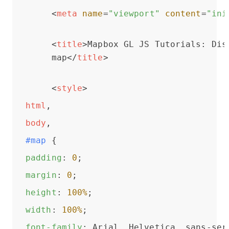
<
meta
name
=
"viewport"
content
=
"ini
<
title
>
Mapbox GL JS Tutorials: Disp
      map
</
title
>
<
style
>
html
, 
body
, 
#map
 { 
padding
: 
0
; 
margin
: 
0
; 
height
: 
100%
; 
width
: 
100%
; 
font-family
: Arial, Helvetica, sans-ser