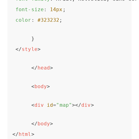
font-size
: 
14px
; 
color
: 
#323232
; 
      } 
</
style
>
</
head
>
<
body
>
<
div
id
=
"map"
>
</
div
>
</
body
>
</
html
>