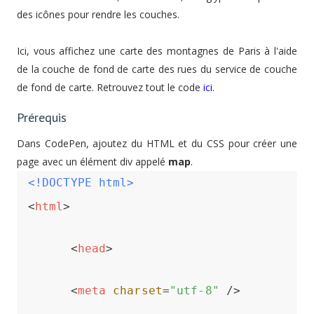
des icônes pour rendre les couches.
Ici, vous affichez une carte des montagnes de Paris à l'aide
de la couche de fond de carte des rues du service de couche
de fond de carte. Retrouvez tout le code
ici
.
Prérequis
Dans CodePen, ajoutez du HTML et du CSS pour créer une
page avec un élément div appelé
map
.
<!DOCTYPE html>
<
html
>
<
head
>
<
meta
charset
=
"utf-8"
 />