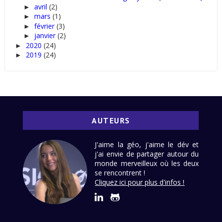
avril
(2)
►
mars
(1)
►
février
(3)
►
janvier
(2)
►
2020
(24)
►
2019
(24)
►
AUTEURS
J'aime la géo, j'aime le dév et
j'ai envie de partager autour du
monde merveilleux où les deux
se rencontrent !
Cliquez ici pour plus d'infos !