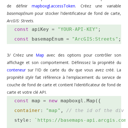
de définir
mapboxgl.accessToken
. Créez une variable
basemapEnum
pour stocker l'identificateur de fond de carte,
ArcGIS: Streets
.
const
 apiKey = 
"YOUR-API-KEY"
; 
const
 basemapEnum = 
"ArcGIS:Streets"
;
3/ Créez une
Map
avec des options pour contrôler son
affichage et son comportement. Définissez la propriété du
conteneur
sur l'ID de carte du div que vous avez créé. La
propriété
style
fait référence à l'emplacement du service de
couche de fond de carte et contient l'identificateur de fond de
carte et votre clé API.
const
 map = 
new
 mapboxgl.Map({ 
container
: 
"map"
, 
// the id of the div 
 style: 
`https://basemaps-api.arcgis.com