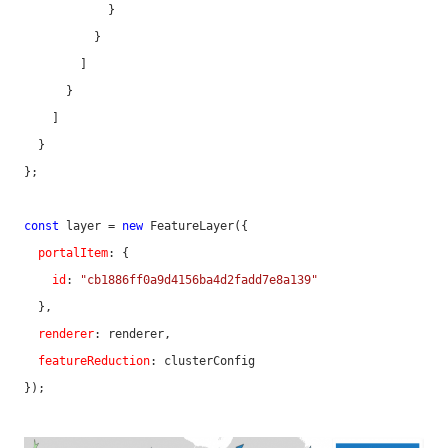
            }

          }

        ]

      }

    ]

  }

};

const
 layer = 
new
 FeatureLayer({

portalItem
: {

id
: 
"cb1886ff0a9d4156ba4d2fadd7e8a139"
  },

renderer
: renderer,

featureReduction
: clusterConfig

});