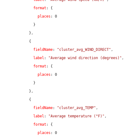
format
: {

places
: 
0
            }

          },

          {

fieldName
: 
"cluster_avg_WIND_DIRECT"
,

label
: 
"Average wind direction (degrees)"
,

format
: {

places
: 
0
            }

          },

          {

fieldName
: 
"cluster_avg_TEMP"
,

label
: 
"Average temperature (°F)"
,

format
: {

places
: 
0