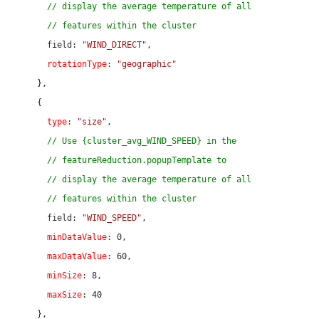
// display the average temperature of all
// features within the cluster
      field: 
"WIND_DIRECT"
,

rotationType
: 
"geographic"
    },

    {

type
: 
"size"
,

// Use {cluster_avg_WIND_SPEED} in the
// featureReduction.popupTemplate to
// display the average temperature of all
// features within the cluster
      field: 
"WIND_SPEED"
,

minDataValue
: 
0
,

maxDataValue
: 
60
,

minSize
: 
8
,

maxSize
: 
40
    },
