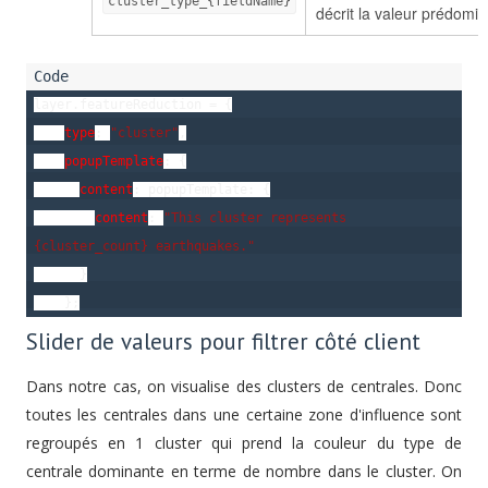
cluster_type_{fieldName}
décrit la valeur prédomin
layer.featureReduction = {

type
: 
"cluster"
,

popupTemplate
: {

content
: popupTemplate: {

content
: 
"This cluster represents 
{cluster_count} earthquakes."
      }

    };
Slider de valeurs pour filtrer côté client
Dans notre cas, on visualise des clusters de centrales. Donc
toutes les centrales dans une certaine zone d'influence sont
regroupés en 1 cluster qui prend la couleur du type de
centrale dominante en terme de nombre dans le cluster. On