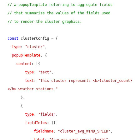
// a popupTemplate referring to aggregate fields
// that summarize the values of the fields used
// to render the cluster graphics.
const
 clusterConfig = {

type
: 
"cluster"
,

popupTemplate
: {

content
: [{

type
: 
"text"
,

text
: 
"This cluster represents <b>{cluster_count}
</b> weather stations."
      },

      {

type
: 
"fields"
,

fieldInfos
: [{

fieldName
: 
"cluster_avg_WIND_SPEED"
,

label
: 
"Average wind speed (km/h)"
,
