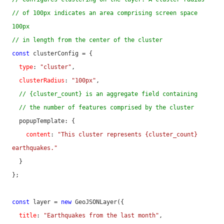
// of 100px indicates an area comprising screen space 
100px
// in length from the center of the cluster
const
 clusterConfig = {

type
: 
"cluster"
,

clusterRadius
: 
"100px"
,

// {cluster_count} is an aggregate field containing
// the number of features comprised by the cluster
  popupTemplate: {

content
: 
"This cluster represents {cluster_count} 
earthquakes."
  }

};

const
 layer = 
new
 GeoJSONLayer({

title
: 
"Earthquakes from the last month"
,
