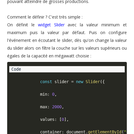
pouvant atteindre de grosses productions.
Comment le définir ? C'est très simple :
On définit le
widget Slider
avec la valeur minimum et
maximum puis la valeur par défaut. Puis on configure
l'événement en écoutant le slider, dès qu'on change la valeur
du slider alors on filtre la couche sur les valeurs supérieurs ou
égales de la capacité en mégawatt choisie :
const
 slider 
=
new
Slider
(
{
            min
:
0
,
            max
:
2000
,
            values
:
[
0
]
,
            container
:
 document
.
getElementById
(
"sli