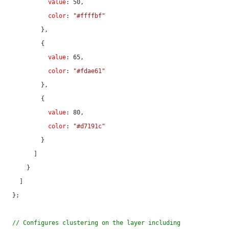
value
: 
50
,

color
: 
"#ffffbf"
        },

        {

value
: 
65
,

color
: 
"#fdae61"
        },

        {

value
: 
80
,

color
: 
"#d7191c"
        }

      ]

    }

  ]

};

// Configures clustering on the layer including