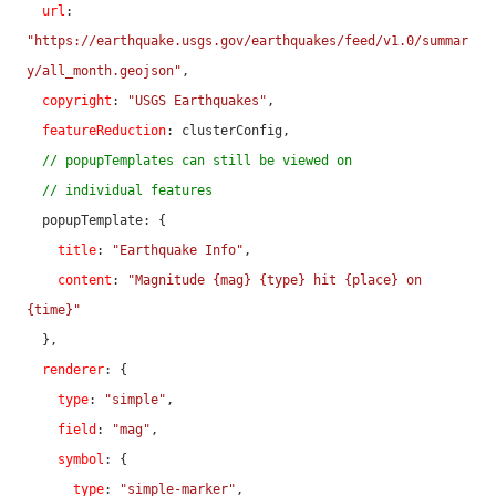
url
: 
"https://earthquake.usgs.gov/earthquakes/feed/v1.0/summar
y/all_month.geojson"
,

copyright
: 
"USGS Earthquakes"
,

featureReduction
: clusterConfig,

// popupTemplates can still be viewed on
// individual features
  popupTemplate: {

title
: 
"Earthquake Info"
,

content
: 
"Magnitude {mag} {type} hit {place} on 
{time}"
  },

renderer
: {

type
: 
"simple"
,

field
: 
"mag"
,

symbol
: {

type
: 
"simple-marker"
,
