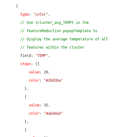
    {

type
: 
"color"
,

// Use {cluster_avg_TEMP} in the
// featureReduction.popupTemplate to
// display the average temperature of all
// features within the cluster
      field: 
"TEMP"
,

stops
: [{

value
: 
20
,

color
: 
"#2b83ba"
        },

        {

value
: 
35
,

color
: 
"#abdda4"
        },

        {
