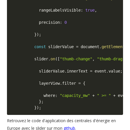
            rangeLabelsVisible
:
true
,
            precision
:
0
}
)
;
const
 sliderValue 
=
 document
.
getElementBy
          slider
.
on
(
[
"thumb-change"
,
"thumb-drag"
]
,
            sliderValue
.
innerText 
=
 event
.
value
;
            layerView
.
filter 
=
{
              where
:
"capacity_mw"
+
" >= "
+
 event
}
;
}
)
;
Retrouvez le code d'application des centrales d'énergie en
Europe avec le slider sur mon
github
.