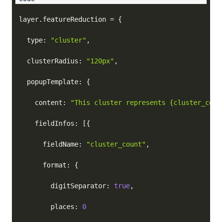
layer
.
featureReduction 
=
{
  type
:
"cluster"
,
  clusterRadius
:
"120px"
,
  popupTemplate
:
{
    content
:
"This cluster represents {cluster_coun
    fieldInfos
:
[
{
      fieldName
:
"cluster_count"
,
      format
:
{
        digitSeparator
:
true
,
        places
:
0