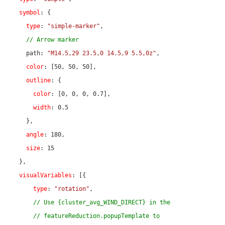
symbol
: {

type
: 
"simple-marker"
,

// Arrow marker
    path: 
"M14.5,29 23.5,0 14.5,9 5.5,0z"
,

color
: [
50
, 
50
, 
50
],

outline
: {

color
: [
0
, 
0
, 
0
, 
0.7
],

width
: 
0.5
    },

angle
: 
180
,

size
: 
15
  },

visualVariables
: [{

type
: 
"rotation"
,

// Use {cluster_avg_WIND_DIRECT} in the
// featureReduction.popupTemplate to