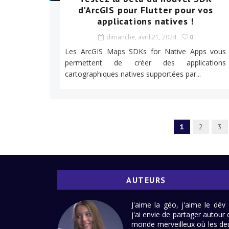
d'ArcGIS pour Flutter pour vos
applications natives !
dimanche, avril 21, 2024
0
Les ArcGIS Maps SDKs for Native Apps vous
permettent de créer des applications
cartographiques natives supportées par...
1
2
3
AUTEURS
J'aime la géo, j'aime le dév 
j'ai envie de partager autour 
monde merveilleux où les de