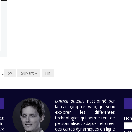
...
69
Suivant »
Fin
[Ancien auteur]
Passionné par
la cartographie web, je veux
explorer les différentes
technologies qui permettent de
et
No
personnaliser, adapter et créer
du
des cartes dynamiques en ligne
ux