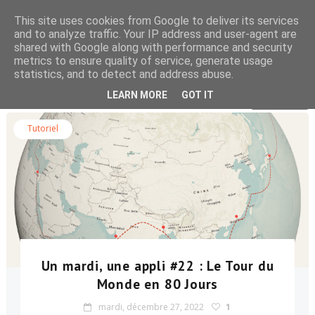
This site uses cookies from Google to deliver its services
and to analyze traffic. Your IP address and user-agent are
shared with Google along with performance and security
metrics to ensure quality of service, generate usage
statistics, and to detect and address abuse.
Rechercher dans le blog
LEARN MORE
GOT IT
Tutoriel
Un mardi, une appli #22 : Le Tour du
Monde en 80 Jours
mardi, décembre 27, 2022
1