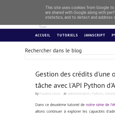
This site uses cookies from Google to d
are shared with Google along with perf
statistics, and to detect and address 
ACCUEIL
TUTORIELS
JAVASCRIPT
P
Rechercher dans le blog
Gestion des crédits d'une o
tâche avec l'API Python d'
by
Pauline Louis
in
administration
,
Python
,
tutorie
Dans ce deuxième tutoriel de
notre série de l'
allons continuer à explorer les capacités d'ad