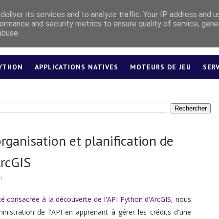
eliver its services and to analyze traffic. Your IP address and 
ormance and security metrics to ensure quality of service, gen
abuse.
YTHON
APPLICATIONS NATIVES
MOTEURS DE JEU
SER
LEXIQUE
rganisation et planification de
ArcGIS
l
été consacrée à la découverte de l'API Python d'ArcGIS
, nous
ministration de l'API en apprenant à gérer les crédits d'une