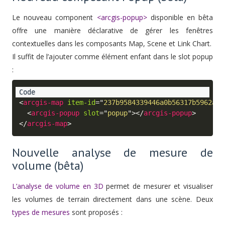
Le nouveau component
<arcgis-popup>
disponible en bêta
offre une manière déclarative de gérer les fenêtres
contextuelles dans les composants Map, Scene et Link Chart.
Il suffit de l’ajouter comme élément enfant dans le slot popup
:
<
arcgis-map
item-id
=
"
237b9584339446a0b56317b5962a49
<
arcgis-popup
slot
=
"
popup
"
>
</
arcgis-popup
>
</
arcgis-map
>
Nouvelle analyse de mesure de
volume (bêta)
L’analyse de volume en 3D
permet de mesurer et visualiser
les volumes de terrain directement dans une scène. Deux
types de mesures
sont proposés :