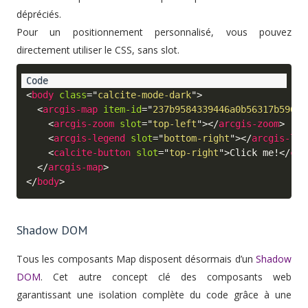
dépréciés.
Pour un positionnement personnalisé, vous pouvez
directement utiliser le CSS, sans slot.
<
body
class
=
"
calcite-mode-dark
"
>
<
arcgis-map
item-id
=
"
237b9584339446a0b56317b5962a
<
arcgis-zoom
slot
=
"
top-left
"
>
</
arcgis-zoom
>
<
arcgis-legend
slot
=
"
bottom-right
"
>
</
arcgis-leg
<
calcite-button
slot
=
"
top-right
"
>
Click me!
</
cal
</
arcgis-map
>
</
body
>
Shadow DOM
Tous les composants Map disposent désormais d’un
Shadow
DOM
. Cet autre concept clé des composants web
garantissant une isolation complète du code grâce à une