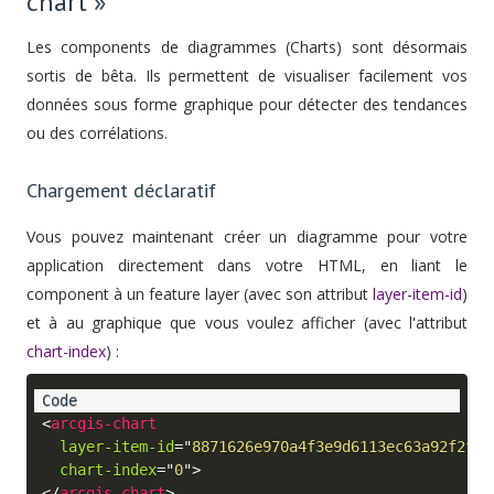
chart »
Les components de diagrammes (Charts) sont désormais
sortis de bêta. Ils permettent de visualiser facilement vos
données sous forme graphique pour détecter des tendances
ou des corrélations.
Chargement déclaratif
Vous pouvez maintenant créer un diagramme pour votre
application directement dans votre HTML, en liant le
component à un feature layer (avec son attribut
layer-item-id
)
et à au graphique que vous voulez afficher (avec l'attribut
chart-index
) :
<
arcgis-chart
layer-item-id
=
"
8871626e970a4f3e9d6113ec63a92f2f
"
chart-index
=
"
0
"
>
</
arcgis-chart
>