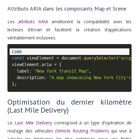
Attributs ARIA dans les composants Map et Scene
Les
attributs ARIA
améliorent la compatibilité avec les
lecteurs d’écran et facilitent la création d’applications
véritablement inclusives.
const
 viewElement 
=
 document
.
querySelector
(
"arcgis-
viewElement
.
aria 
=
{
  label
:
"New York Transit Map"
,
  description
:
"A map showcasing New York City's pu
}
;
Optimisation du dernier kilomètre
(Last Mile Delivery)
Le
Last Mile Delivery
correspond à un type d’opération de
routage des véhicules (
Vehicle Routing Problem
) qui vise à
calculer les itinéraires les plus optimisés pour une flotte