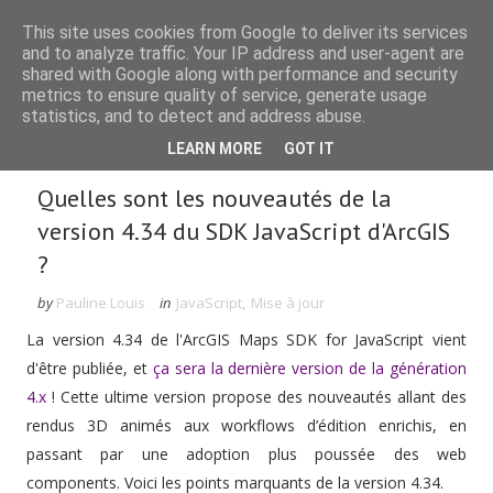
This site uses cookies from Google to deliver its services
and to analyze traffic. Your IP address and user-agent are
shared with Google along with performance and security
metrics to ensure quality of service, generate usage
statistics, and to detect and address abuse.
Rechercher dans le blog
LEARN MORE
GOT IT
Quelles sont les nouveautés de la
version 4.34 du SDK JavaScript d'ArcGIS
?
by
Pauline Louis
in
JavaScript
,
Mise à jour
La version 4.34 de l'ArcGIS Maps SDK for JavaScript vient
d'être publiée, et
ça sera la dernière version de la génération
4.x
! Cette ultime version propose des nouveautés allant des
rendus 3D animés aux workflows d’édition enrichis, en
passant par une adoption plus poussée des web
components. Voici les points marquants de la version 4.34.