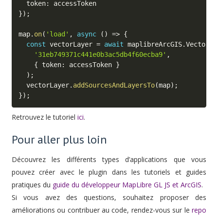
  token
:
}
)
;
map
.
on
(
'load'
,
async
(
)
=>
{
const
 vectorLayer 
=
await
 maplibreArcGIS
.
VectorTi
'31eb749371c441e0b3ac5db4f60ecba9'
,
{
 token
:
 accessToken 
}
)
;
  vectorLayer
.
addSourcesAndLayersTo
(
map
)
;
}
)
;
Retrouvez le tutoriel
ici
.
Pour aller plus loin
Découvrez les différents types d’applications que vous
pouvez créer avec le plugin dans les tutoriels et guides
pratiques du
guide du développeur MapLibre GL JS et ArcGIS
.
Si vous avez des questions, souhaitez proposer des
améliorations ou contribuer au code, rendez-vous sur le
repo