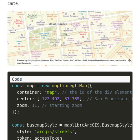
carte.
const
 map 
=
new
maplibregl
.
Map
(
{
  container
:
"map"
,
// the id of the div element
  center
:
[
-
122.402
,
37.789
]
,
// San Francisco, CA
  zoom
:
11
,
// starting zoom
}
)
;
const
 basemapStyle 
=
 maplibreArcGIS
.
BasemapStyle
.
ap
  style
:
'arcgis/streets'
,
  token
: