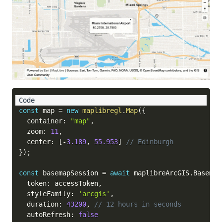
const
 map 
=
new
maplibregl
.
Map
(
{
  container
:
"map"
,
  zoom
:
11
,
  center
:
[
-
3.189
,
55.953
]
// Edinburgh
}
)
;
const
 basemapSession 
=
await
 maplibreArcGIS
.
Basemap
  token
:
 accessToken
,
  styleFamily
:
'arcgis'
,
  duration
:
43200
,
// 12 hours in seconds
  autoRefresh
:
false