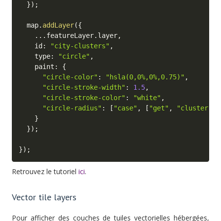
}
)
;
  map
.
addLayer
(
{
...
featureLayer
.
layer
,
    id
:
"city-clusters"
,
    type
:
"circle"
,
    paint
:
{
"circle-color"
:
"hsla(0,0%,0%,0.75)"
,
"circle-stroke-width"
:
1.5
,
"circle-stroke-color"
:
"white"
,
"circle-radius"
:
[
"case"
,
[
"get"
,
"cluster"
]
,
}
}
)
;
}
)
;
Retrouvez le tutoriel
ici
.
Vector tile layers
Pour afficher des couches de tuiles vectorielles hébergées,