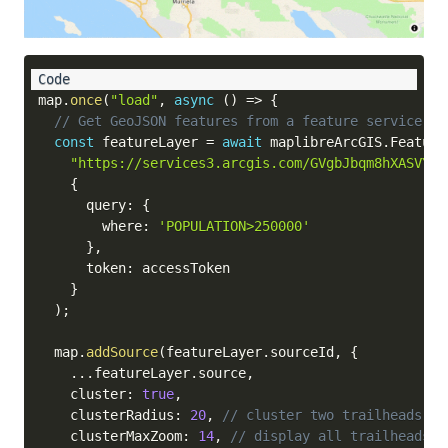
map
.
once
(
"load"
,
async
(
)
=>
{
// Get GeoJSON features from a feature service wh
const
 featureLayer 
=
await
 maplibreArcGIS
.
Feature
"https://services3.arcgis.com/GVgbJbqm8hXASVYi/
{
      query
:
{
        where
:
'POPULATION>250000'
}
,
      token
:
 accessToken

}
)
;
  map
.
addSource
(
featureLayer
.
sourceId
,
{
...
featureLayer
.
source
,
    cluster
:
true
,
    clusterRadius
:
20
,
// cluster two trailheads if
    clusterMaxZoom
:
14
,
// display all trailheads i