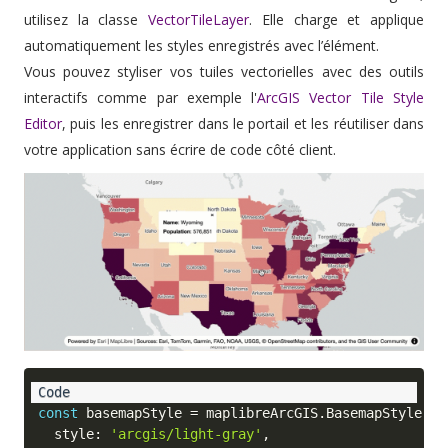
utilisez la classe
VectorTileLayer
. Elle charge et applique
automatiquement les styles enregistrés avec l’élément.
Vous pouvez styliser vos tuiles vectorielles avec des outils
interactifs comme par exemple l'
ArcGIS Vector Tile Style
Editor
, puis les enregistrer dans le portail et les réutiliser dans
votre application sans écrire de code côté client.
const
 basemapStyle 
=
 maplibreArcGIS
.
BasemapStyle
.
ap
  style
:
'arcgis/light-gray'
,