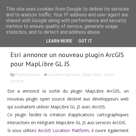
This site uses cookies from Google to deliver its services
and to analyze traffic. Your IP address and user-agent are
shared with Google along with performance and security
metrics to ensure quality of service, generate usage
statistics, and to detect and address abuse.
Rechercher dans le blog
LEARN MORE
GOT IT
Esri annonce un nouveau plugin ArcGIS
pour MapLibre GL JS
by
Pauline Louis
in
Location services
,
Map Libre
,
Open
Source
Esri a annoncé la sortie du plugin MapLibre ArcGIS, un
nouveau plugin open source destiné aux développeurs web
qui souhaitent utiliser MapLibre GL JS avec ArcGIS.
Ce plugin facilite la création d’applications cartographiques
interactives en intégrant MapLibre GL JS aux services ArcGIS.
Si vous utilisez
ArcGIS Location Platform
, il ouvre également