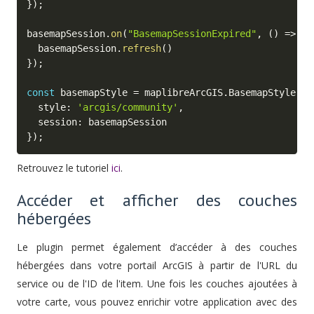
}
)
;
basemapSession
.
on
(
"BasemapSessionExpired"
,
(
)
=>
{
  basemapSession
.
refresh
(
)
}
)
;
const
 basemapStyle 
=
 maplibreArcGIS
.
BasemapStyle
.
ap
  style
:
'arcgis/community'
,
  session
:
}
)
;
Retrouvez le tutoriel
ici
.
Accéder et afficher des couches
hébergées
Le plugin permet également d’accéder à des couches
hébergées dans votre portail ArcGIS à partir de l'URL du
service ou de l'ID de l'item. Une fois les couches ajoutées à
votre carte, vous pouvez enrichir votre application avec des