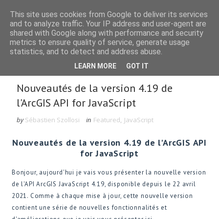
This site uses cookies from Google to deliver its services
and to analyze traffic. Your IP address and user-agent are
shared with Google along with performance and security
metrics to ensure quality of service, generate usage
statistics, and to detect and address abuse.
Rechercher dans le blog
LEARN MORE
GOT IT
Nouveautés de la version 4.19 de
l'ArcGIS API for JavaScript
by
Sébastien Szollosi
in
Featured
,
JavaScript
Nouveautés de la version 4.19 de l'ArcGIS API
for JavaScript
Bonjour, aujourd'hui je vais vous présenter la nouvelle version
de l'API ArcGIS JavaScript 4.19, disponible depuis le 22 avril
2021.
Comme à chaque mise à jour, cette nouvelle version
contient une série de nouvelles fonctionnalités et