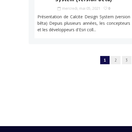
mercredi, mai 05, 2021
0
Présentation de Calcite Design System (version
bêta) Depuis plusieurs années, les concepteurs
et les développeurs d'Esri coll...
1
2
3