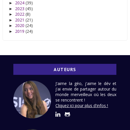
2024
(39)
►
2023
(45)
►
2022
(8)
►
2021
(21)
►
2020
(24)
►
2019
(24)
►
AUTEURS
J'aime la géo, j'aime le dév et
j'ai envie de partager autour du
monde merveilleux où les deux
se rencontrent !
Cliquez ici pour plus d'infos !