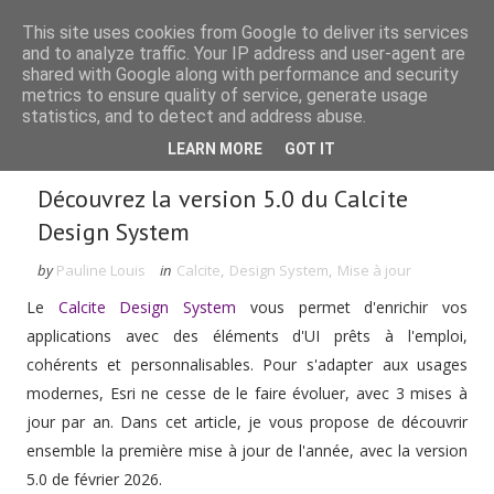
This site uses cookies from Google to deliver its services
and to analyze traffic. Your IP address and user-agent are
shared with Google along with performance and security
metrics to ensure quality of service, generate usage
statistics, and to detect and address abuse.
Rechercher dans le blog
LEARN MORE
GOT IT
Découvrez la version 5.0 du Calcite
Design System
by
Pauline Louis
in
Calcite
,
Design System
,
Mise à jour
Le
Calcite Design System
vous permet d'enrichir vos
applications avec des éléments d'UI prêts à l'emploi,
cohérents et personnalisables. Pour s'adapter aux usages
modernes, Esri ne cesse de le faire évoluer, avec 3 mises à
jour par an. Dans cet article, je vous propose de découvrir
ensemble la première mise à jour de l'année, avec la version
5.0 de février 2026.