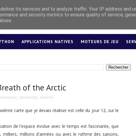
eliver its services and to analyze traffic. Your IP address and 
ormance and security metrics to ensure quality of service, gen
abuse.
YTHON
APPLICATIONS NATIVES
MOTEURS DE JEU
SER
LEXIQUE
reath of the Arctic
Developer
,
JavaScript
,
tutoriel
uxième carte que je devais réaliser est celle du jour 12, sur le
pation de l'espace évolue avec le temps est fascinante, que
, milliers, millions d'années ou avec le rythme des saisons,