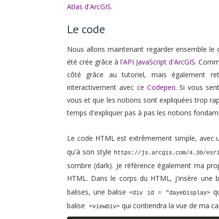
Atlas d'ArcGIS
.
Le code
Nous allons maintenant regarder ensemble le co
été crée grâce à l'
API JavaScript d'ArcGIS
. Comme
côté grâce au tutoriel, mais également r
interactivement avec
ce Codepen
. Si vous sen
vous et que les notions sont expliquées trop ra
temps d'expliquer pas à pas les notions fondament
Le code HTML est extrêmement simple, avec un
qu'à son style
https://js.arcgis.com/4.30/esr
sombre (dark). Je référence également ma propr
HTML. Dans le corps du HTML, j'insère une b
balises, une balise
qu
<div id = "dayeDisplay>
balise
qui contiendra la vue de ma ca
<viewDiv>