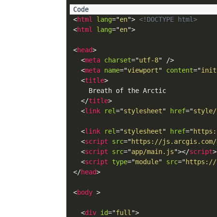
<
html
lang
=
"
en
"
>
<!DOCTYPE html>
<
html
lang
=
"
en
"
>
<
head
>
<
meta
charset
=
"
utf-8
"
/>
<
meta
name
=
"
viewport
"
content
=
"
init
<
title
>
    Breath of the Arctic

</
title
>
<
link
rel
=
"
stylesheet
"
href
=
"
style/
<
link
rel
=
"
stylesheet
"
href
=
"
https:
<
script
src
=
"
https://js.arcgis.com/
<
script
src
=
"
app/main.js
"
>
</
script
>
<
script
type
=
"
module
"
src
=
"
https://
</
head
>
<
body
>
<
div
id
=
"
full
"
>