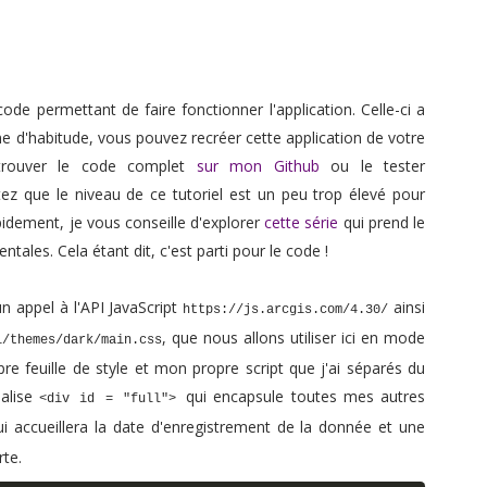
de permettant de faire fonctionner l'application. Celle-ci a
 d'habitude, vous pouvez recréer cette application de votre
etrouver le code complet
sur mon Github
ou le tester
tez que le niveau de ce tutoriel est un peu trop élevé pour
pidement, je vous conseille d'explorer
cette série
qui prend le
ales. Cela étant dit, c'est parti pour le code !
 appel à l'API JavaScript
ainsi
https://js.arcgis.com/4.30/
, que nous allons utiliser ici en mode
i/themes/dark/main.css
e feuille de style et mon propre script que j'ai séparés du
alise
qui encapsule toutes mes autres
<div id = "full">
i accueillera la date d'enregistrement de la donnée et une
rte.