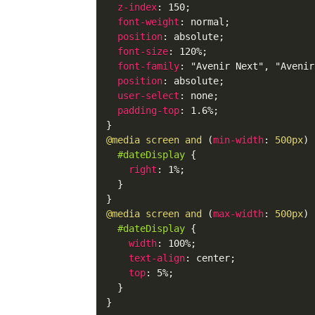
z-index
:
 150
;
font-weight
:
 normal
;
position
:
 absolute
;
font-size
:
 120%
;
font-family
:
"Avenir Next"
,
"Avenir
position
:
 absolute
;
user-select
:
 none
;
padding-top
:
 1.6%
;
}
@media
 screen and 
(
min-width
:
 500px
)
#dateDisplay
{
right
:
 1%
;
}
}
@media
 screen and 
(
max-width
:
 500px
)
#dateDisplay
{
width
:
 100%
;
text-align
:
 center
;
top
:
 5%
;
}
}