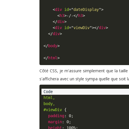
<
div
id
=
"
dateDisplay
"
>
<
h3
>
-/-
</
h3
>
</
div
>
<
div
id
=
"
viewDiv
"
>
</
div
>
</
div
>
</
body
>
</
html
>
Côté CSS, je m'assure simplement que la taille
s'affichera avec un style sympa quelle que soit la 
html,

body,

#viewDiv
{
padding
:
 0
;
margin
:
 0
;
height
:
 100%
;