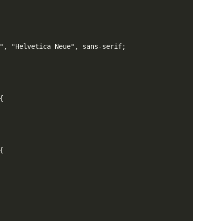
"
,
"Helvetica Neue"
,
 sans-serif
;
{
{