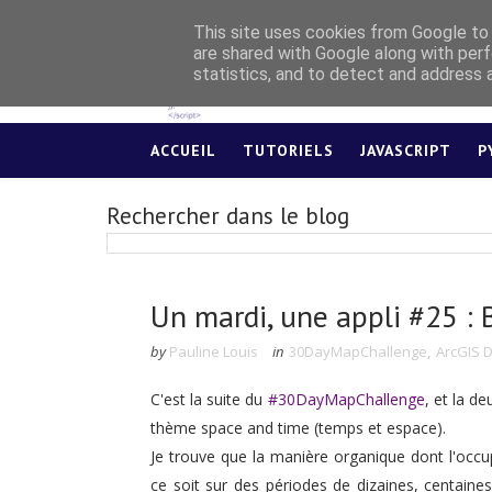
This site uses cookies from Google to d
are shared with Google along with perf
statistics, and to detect and address 
ACCUEIL
TUTORIELS
JAVASCRIPT
P
Rechercher dans le blog
Un mardi, une appli #25 : B
by
Pauline Louis
in
30DayMapChallenge
,
ArcGIS 
C'est la suite du
#30DayMapChallenge
, et la de
thème space and time (temps et espace).
Je trouve que la manière organique dont l'occu
ce soit sur des périodes de dizaines, centaines