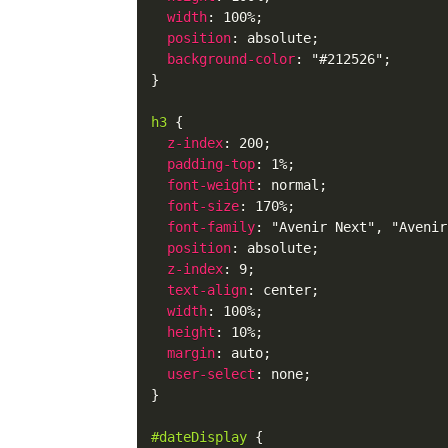
width
:
 100%
;
position
:
 absolute
;
background-color
:
"#212526"
;
}
h3
{
z-index
:
 200
;
padding-top
:
 1%
;
font-weight
:
 normal
;
font-size
:
 170%
;
font-family
:
"Avenir Next"
,
"Avenir
position
:
 absolute
;
z-index
:
 9
;
text-align
:
 center
;
width
:
 100%
;
height
:
 10%
;
margin
:
 auto
;
user-select
:
 none
;
}
#dateDisplay
{