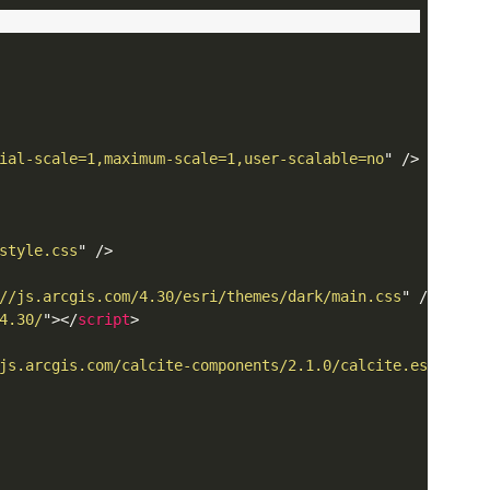
ial-scale=1,maximum-scale=1,user-scalable=no
"
/>
style.css
"
/>
//js.arcgis.com/4.30/esri/themes/dark/main.css
"
/>
4.30/
"
>
</
script
>
js.arcgis.com/calcite-components/2.1.0/calcite.esm.js
"
>
<