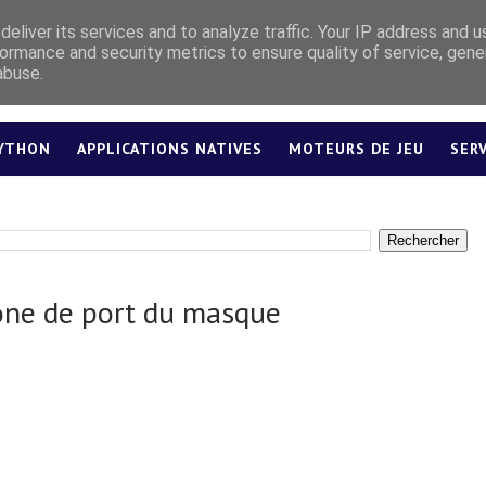
eliver its services and to analyze traffic. Your IP address and 
ormance and security metrics to ensure quality of service, gen
abuse.
YTHON
APPLICATIONS NATIVES
MOTEURS DE JEU
SER
LEXIQUE
one de port du masque