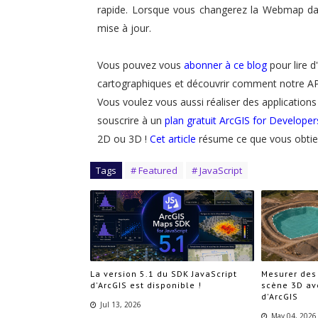
rapide. Lorsque vous changerez la Webmap d
mise à jour.
Vous pouvez vous
abonner à ce blog
pour lire d
cartographiques et découvrir comment notre API
Vous voulez vous aussi réaliser des applicatio
souscrire à un
plan gratuit ArcGIS for Developer
2D ou 3D !
Cet article
résume ce que vous obtiend
Tags
# Featured
# JavaScript
La version 5.1 du SDK JavaScript
Mesurer des
d'ArcGIS est disponible !
scène 3D av
d'ArcGIS
Jul 13, 2026
May 04, 2026