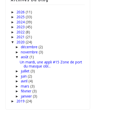
2026
(11)
►
2025
(33)
►
2024
(39)
►
2023
(45)
►
2022
(8)
►
2021
(21)
►
2020
(24)
▼
décembre
(2)
►
novembre
(3)
►
août
(1)
▼
Un mardi, une appli #15 Zone de port
du masque obl...
juillet
(3)
►
juin
(2)
►
avril
(4)
►
mars
(3)
►
février
(3)
►
janvier
(3)
►
2019
(24)
►