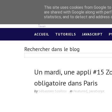
This site uses cookies from Google to d
are shared with Google along with perf
statistics, and to detect and address 
ACCUEIL
TUTORIELS
JAVASCRIPT
P
Rechercher dans le blog
Un mardi, une appli #15 Z
obligatoire dans Paris
by
Sébastien Szollosi
in
Featured
,
JavaScript