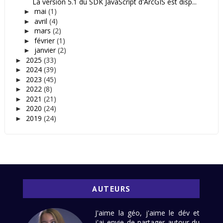
La version 5.1 du SDK JavaScript d'ArcGIS est disp...
mai
(1)
►
avril
(4)
►
mars
(2)
►
février
(1)
►
janvier
(2)
►
2025
(33)
►
2024
(39)
►
2023
(45)
►
2022
(8)
►
2021
(21)
►
2020
(24)
►
2019
(24)
►
AUTEURS
J'aime la géo, j'aime le dév et
j'ai envie de partager autour du