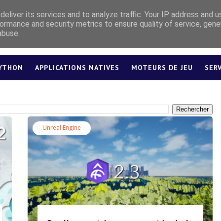
eliver its services and to analyze traffic. Your IP address and 
ormance and security metrics to ensure quality of service, gen
abuse.
YTHON
APPLICATIONS NATIVES
MOTEURS DE JEU
SER
LEXIQUE
Unreal Engine