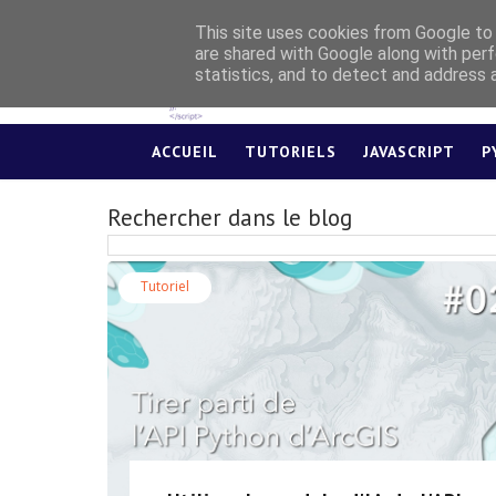
This site uses cookies from Google to d
are shared with Google along with perf
statistics, and to detect and address 
ACCUEIL
TUTORIELS
JAVASCRIPT
P
Rechercher dans le blog
Tutoriel