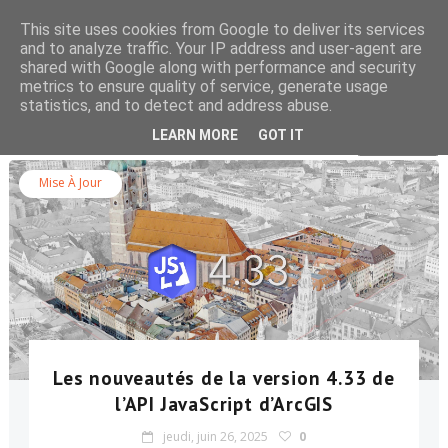
This site uses cookies from Google to deliver its services
and to analyze traffic. Your IP address and user-agent are
shared with Google along with performance and security
metrics to ensure quality of service, generate usage
statistics, and to detect and address abuse.
Rechercher dans le blog
LEARN MORE
GOT IT
Mise À Jour
Les nouveautés de la version 4.33 de
l’API JavaScript d’ArcGIS
jeudi, juin 26, 2025
0