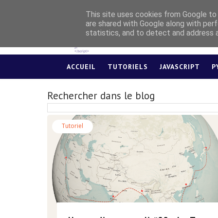
This site uses cookies from Google to d
are shared with Google along with perf
statistics, and to detect and address 
ACCUEIL
TUTORIELS
JAVASCRIPT
P
Rechercher dans le blog
Tutoriel