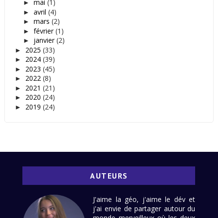
mai
(1)
►
avril
(4)
►
mars
(2)
►
février
(1)
►
janvier
(2)
►
2025
(33)
►
2024
(39)
►
2023
(45)
►
2022
(8)
►
2021
(21)
►
2020
(24)
►
2019
(24)
►
AUTEURS
J'aime la géo, j'aime le dév et
j'ai envie de partager autour du
monde merveilleux où les deux